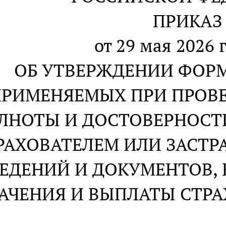
ПРИКАЗ
от 29 мая 2026 г
ОБ УТВЕРЖДЕНИИ ФОР
ПРИМЕНЯЕМЫХ ПРИ ПРОВ
ЛНОТЫ И ДОСТОВЕРНОСТ
РАХОВАТЕЛЕМ ИЛИ ЗАСТ
ЕДЕНИЙ И ДОКУМЕНТОВ,
АЧЕНИЯ И ВЫПЛАТЫ СТР