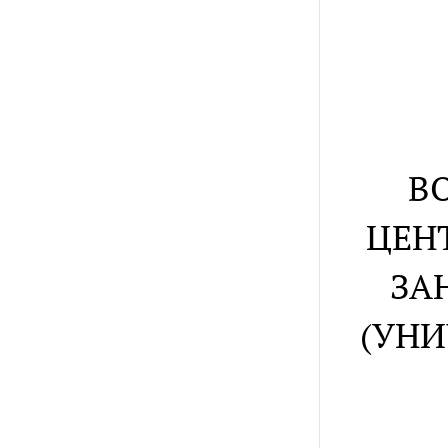
В
ЦЕН
ЗА
(УН