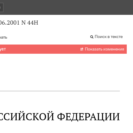
и
06.2001 N 44Н
Поиск в тексте
чать

ует
Показать изменения
ССИЙСКОЙ ФЕДЕРАЦИИ