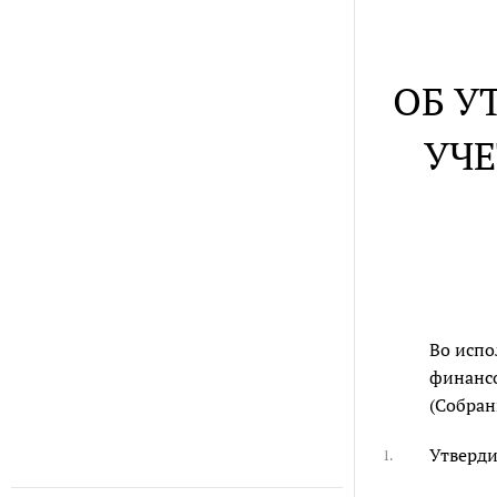
ОБ У
УЧЕ
Во исп
финансо
(Собран
Утверди
1.