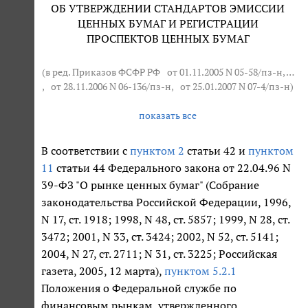
ОБ УТВЕРЖДЕНИИ СТАНДАРТОВ ЭМИССИИ
ЦЕННЫХ БУМАГ И РЕГИСТРАЦИИ
ПРОСПЕКТОВ ЦЕННЫХ БУМАГ
(в ред. Приказов ФСФР РФ
от 01.11.2005 N 05-58/пз-н
, …
,
от 28.11.2006 N 06-136/пз-н
,
от 25.01.2007 N 07-4/пз-н
)
показать все
В соответствии с
пунктом 2
статьи 42 и
пунктом
11
статьи 44 Федерального закона от 22.04.96 N
39-ФЗ "О рынке ценных бумаг" (Собрание
законодательства Российской Федерации, 1996,
N 17, ст. 1918; 1998, N 48, ст. 5857; 1999, N 28, ст.
3472; 2001, N 33, ст. 3424; 2002, N 52, ст. 5141;
2004, N 27, ст. 2711; N 31, ст. 3225; Российская
газета, 2005, 12 марта),
пунктом 5.2.1
Положения о Федеральной службе по
финансовым рынкам, утвержденного