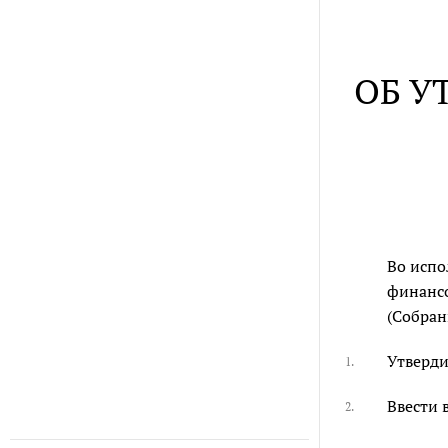
ОБ У
Во исп
финансо
(Собран
Утверди
1.
Ввести 
2.