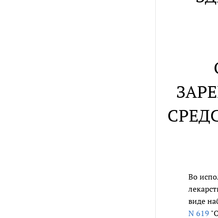
ЗАР
СРЕД
Во испо
лекарст
виде на
N 619
"О