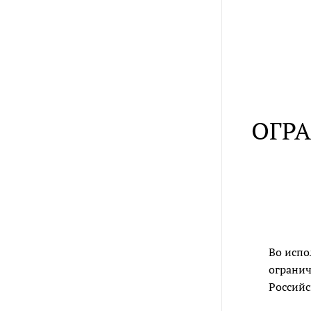
ОГР
Во испо
огранич
Российс