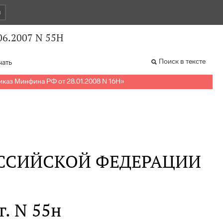
и
06.2007 N 55Н
Поиск в тексте
чать
иказ Минфина РФ от 28.01.2008 N 16Н
»
ССИЙСКОЙ ФЕДЕРАЦИИ
г. N 55н