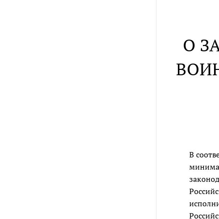
О З
ВОИ
В соотв
минимал
законод
Россий
исполни
Российс