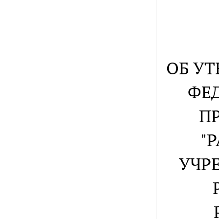
ОБ У
ФЕ
П
"
УЧР