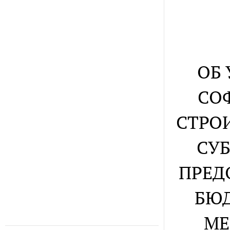
ОБ
СО
СТРО
СУБ
ПРЕД
БЮД
МЕ