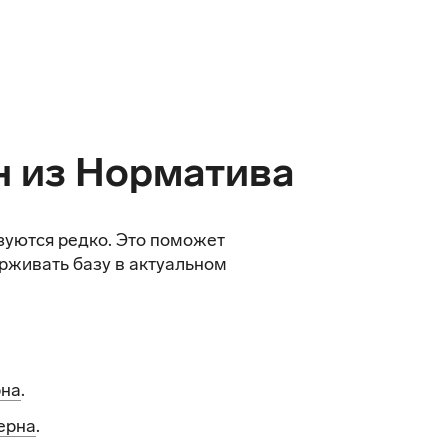
н из Норматива
зуются редко. Это поможет
рживать базу в актуальном
рна
.
ерна
.