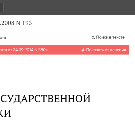
и
.2008 N 193
Поиск в тексте
чать

ата от 24.09.2014 N 580
»
Показать изменения
ОСУДАРСТВЕННОЙ
КИ