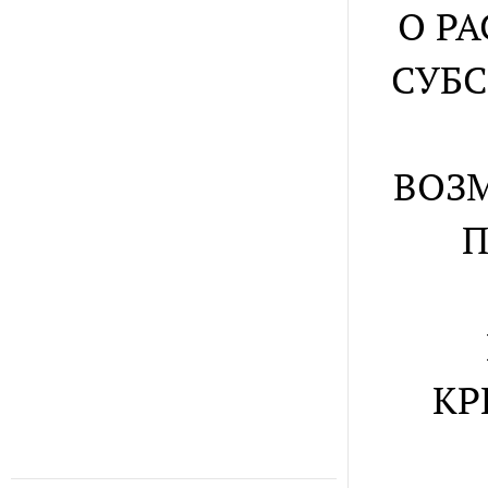
О РА
СУБ
ВОЗМ
П
КР