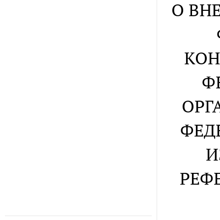
О ВН
КОН
Ф
ОРГ
ФЕД
И
РЕФ