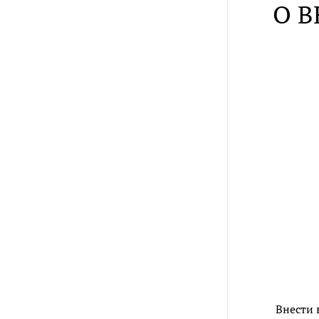
О 
Внести 