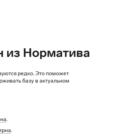
н из Норматива
зуются редко. Это поможет
рживать базу в актуальном
рна
.
ерна
.