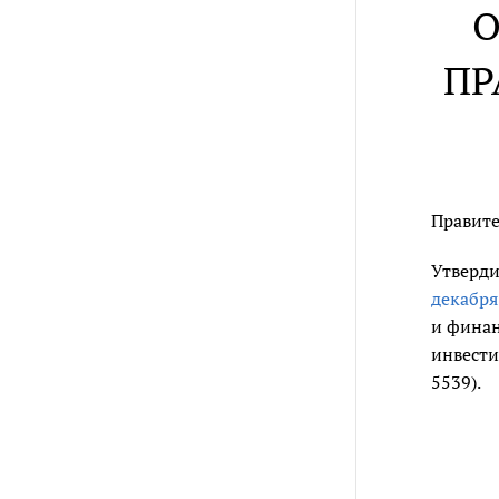
О
ПР
Правите
Утверди
декабря
и финан
инвести
5539).