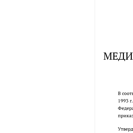
МЕДИ
В соот
1993 г
Федера
прика
Утверд