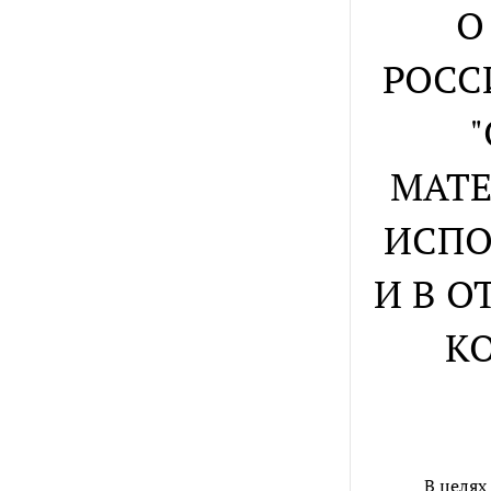
О
РОССИ
МАТЕ
ИСПО
И В 
К
В целях