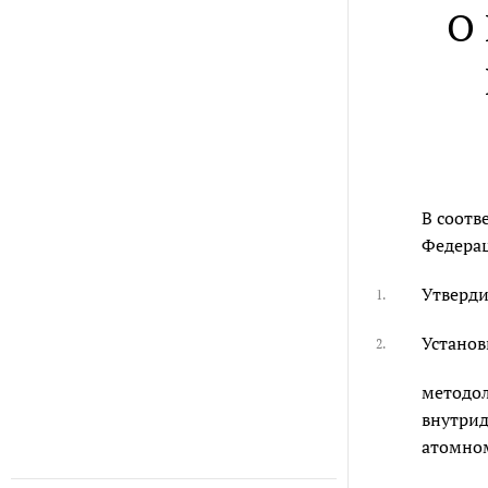
О
В соотв
Федерац
Утверди
1.
Установ
2.
методол
внутрид
атомном