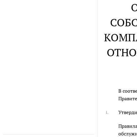
СОБС
КОМП
ОТНО
В соотв
Правите
Утверди
1.
Правила
обслужи