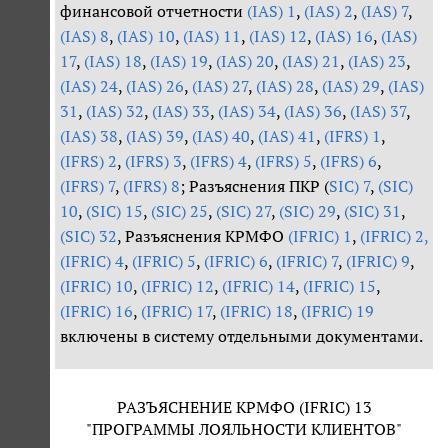
финансовой отчетности
(IAS) 1
,
(IAS) 2
,
(IAS) 7
,
(IAS) 8
,
(IAS) 10
,
(IAS) 11
,
(IAS) 12
,
(IAS) 16
,
(IAS)
17
,
(IAS) 18
,
(IAS) 19
,
(IAS) 20
,
(IAS) 21
,
(IAS) 23
,
(IAS) 24
,
(IAS) 26
,
(IAS) 27
,
(IAS) 28
,
(IAS) 29
,
(IAS)
31
,
(IAS) 32
,
(IAS) 33
,
(IAS) 34
,
(IAS) 36
,
(IAS) 37
,
(IAS) 38
,
(IAS) 39
,
(IAS) 40
,
(IAS) 41
,
(IFRS) 1
,
(IFRS) 2
,
(IFRS) 3
,
(IFRS) 4
,
(IFRS) 5
,
(IFRS) 6
,
(IFRS) 7
,
(IFRS) 8
; Разъяснения ПКР (
SIC) 7
,
(SIC)
10
,
(SIC) 15
,
(SIC) 25
,
(SIC) 27
,
(SIC) 29
,
(SIC) 31
,
(SIC) 32
, Разъяснения КРМФО
(IFRIC) 1
,
(IFRIC) 2,
(IFRIC) 4
,
(IFRIC) 5
,
(IFRIC) 6
,
(IFRIC) 7
,
(IFRIC) 9
,
(IFRIC) 10
,
(IFRIC) 12
,
(IFRIC) 14
,
(IFRIC) 15
,
(IFRIC) 16
,
(IFRIC) 17
,
(IFRIC) 18
,
(IFRIC) 19
включены в систему отдельными документами.
РАЗЪЯСНЕНИЕ КРМФО (IFRIC) 13
"ПРОГРАММЫ ЛОЯЛЬНОСТИ КЛИЕНТОВ"