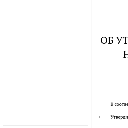
ОБ У
В соотв
Утверди
1.