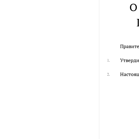
О
Правите
Утверди
1.
Настоящ
2.