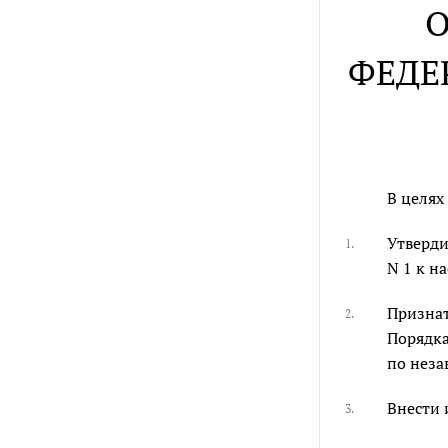
О
ФЕДЕ
В целях
Утверди
1.
N 1 к н
Признат
2.
Порядка
по неза
Внести 
3.