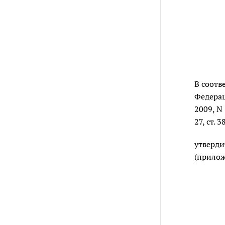
В соотв
Федерации
2009, N 1
27, ст. 
утверди
(прилож