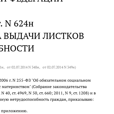
. N 624н
А ВЫДАЧИ ЛИСТКОВ
БНОСТИ
31н
,
от 02.07.2014 N 348н
,
от 02.07.2014 N 349н
)
2006 г. N 255-ФЗ "Об обязательном социальном
с материнством" (Собрание законодательства
 40, ст. 4969, N 50, ст. 660; 2011, N 9, ст. 1208) и в
нную нетрудоспособность граждан, приказываю:
о приложению.