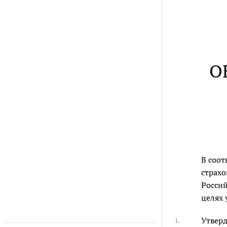
О
В соот
страхо
Российс
целях 
Утверд
1.