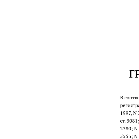
Г
В соотв
регистр
1997, N 
ст. 3081;
2380; N 
5553; N 