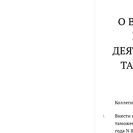
О 
ДЕЯ
Т
Коллеги
Внести 
1.
таможе
года N 