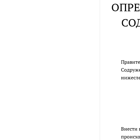
ОПРЕ
СО
Правите
Содруже
нижесл
Внести 
происхо