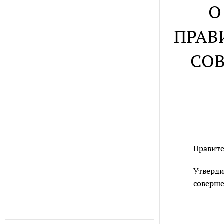
О
ПРАВ
СО
Правите
Утверди
соверше