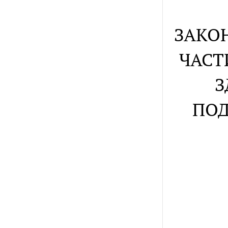
ЗАКО
ЧАСТ
З
ПОД