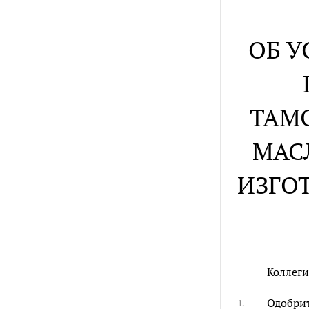
ОБ 
ТАМ
МАС
ИЗГО
Коллеги
Одобрит
1.