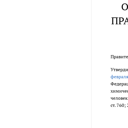
О
ПР
Правите
Утверди
февраля
Федерац
химичес
человек
ст. 760;