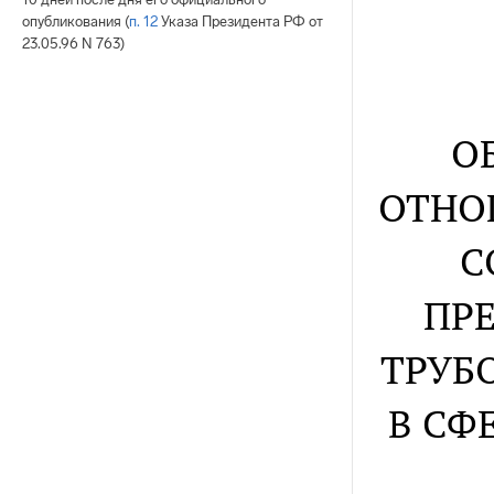
опубликования (
п. 12
Указа Президента РФ от
23.05.96 N 763)
О
ОТНО
С
ПР
ТРУБ
В СФ