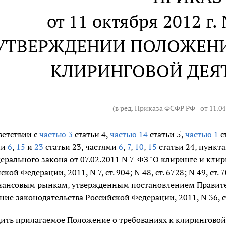
от 11 октября 2012 г.
УТВЕРЖДЕНИИ ПОЛОЖЕНИ
КЛИРИНГОВОЙ ДЕЯ
(в ред. Приказа ФСФР РФ
от 11.0
ветствии с
частью 3
статьи 4,
частью 14
статьи 5,
частью 1
с
ми
6
,
15
и
23
статьи 23, частями
6
,
7
,
10
,
15
статьи 24, пункт
ерального закона от 07.02.2011 N 7-ФЗ "О клиринге и кли
ской Федерации, 2011, N 7, ст. 904; N 48, ст. 6728; N 49, с
ансовым рынкам, утвержденным постановлением Правител
ние законодательства Российской Федерации, 2011, N 36, ст.
ить прилагаемое Положение о требованиях к клиринговой 