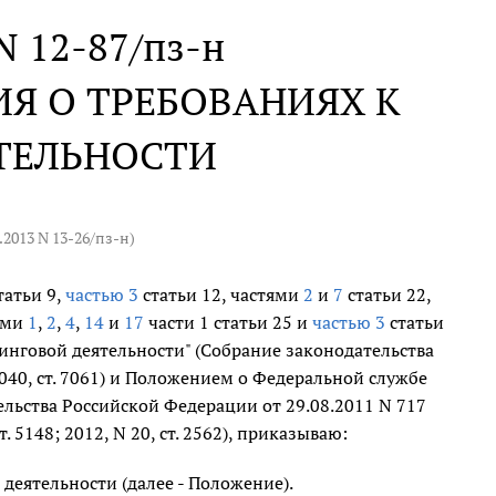
 N 12-87/пз-н
Я О ТРЕБОВАНИЯХ К
ТЕЛЬНОСТИ
4.2013 N 13-26/пз-н
)
татьи 9,
частью 3
статьи 12, частями
2
и
7
статьи 22,
ами
1
,
2
,
4
,
14
и
17
части 1 статьи 25 и
частью 3
статьи
ринговой деятельности" (Собрание законодательства
т. 7040, ст. 7061) и Положением о Федеральной службе
ьства Российской Федерации от 29.08.2011 N 717
 5148; 2012, N 20, ст. 2562), приказываю:
деятельности (далее - Положение).