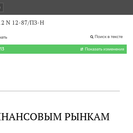
и
12 N 12-87/ПЗ-Н
Поиск в тексте
чать

013
Показать изменения
ФИНАНСОВЫМ РЫНКАМ