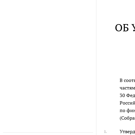
ОБ 
В соот
частя
30 Фед
Россий
по фин
(Собра
Утверд
1.