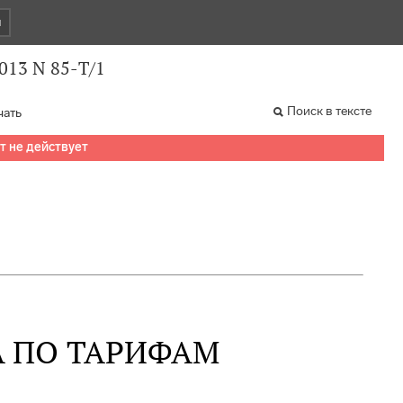
и
013 N 85-Т/1
Поиск в тексте
чать
т не действует
А ПО ТАРИФАМ