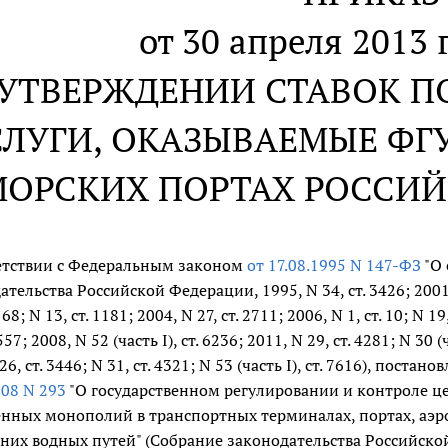
от 30 апреля 2013 г
 УТВЕРЖДЕНИИ СТАВОК П
СЛУГИ, ОКАЗЫВАЕМЫЕ ФГУ
МОРСКИХ ПОРТАХ РОССИ
етствии с Федеральным законом
от 17.08.1995 N 147-ФЗ
"О 
тельства Российской Федерации, 1995, N 34, ст. 3426; 2001, N 3
168; N 13, ст. 1181; 2004, N 27, ст. 2711; 2006, N 1, ст. 10; N 19,
557; 2008, N 52 (часть I), ст. 6236; 2011, N 29, ст. 4281; N 30 (ч
26, ст. 3446; N 31, ст. 4321; N 53 (часть I), ст. 7616), по
008 N 293
"О государственном регулировании и контроле цен
енных монополий в транспортных терминалах, портах, аэ
них водных путей" (Собрание законодательства Российской Фе