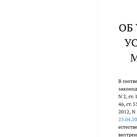
ОБ
У
В соотв
законода
N 2, ст. 
46, ст. 5
2012, N 
23.04.2
естеств
внутрен