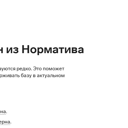
н из Норматива
зуются редко. Это поможет
рживать базу в актуальном
рна
.
ерна
.