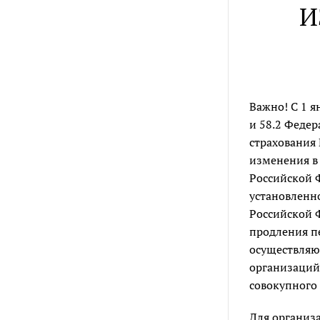
И
Важно! С 1 я
и 58.2 Феде
страхования
изменения в
Российской 
установленн
Российской Ф
продления п
осуществляю
организаций
совокупного
Для организ