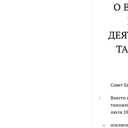
О 
ДЕЯ
Т
Совет Е
Внести
1.
таможен
июля 20
исключ
а)