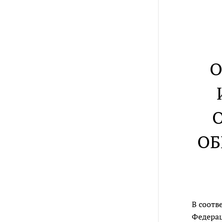
О
ОБ
В соотв
Федерац