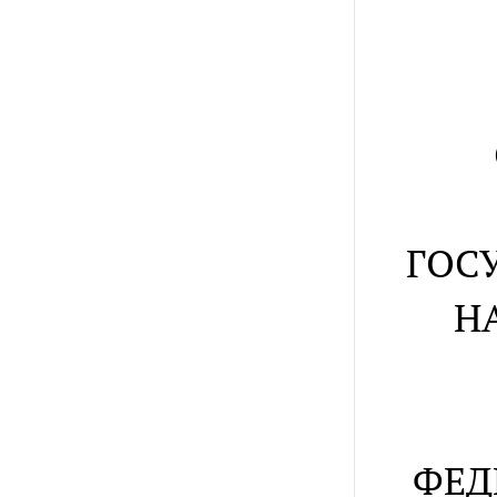
ГОС
Н
ФЕД