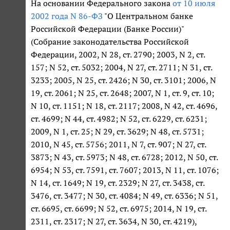
На основании Федерального закона
от 10 июля
2002 года N 86-ФЗ
"О Центральном банке
Российской Федерации (Банке России)"
(Собрание законодательства Российской
Федерации, 2002, N 28, ст. 2790; 2003, N 2, ст.
157; N 52, ст. 5032; 2004, N 27, ст. 2711; N 31, ст.
3233; 2005, N 25, ст. 2426; N 30, ст. 3101; 2006, N
19, ст. 2061; N 25, ст. 2648; 2007, N 1, ст. 9, ст. 10;
N 10, ст. 1151; N 18, ст. 2117; 2008, N 42, ст. 4696,
ст. 4699; N 44, ст. 4982; N 52, ст. 6229, ст. 6231;
2009, N 1, ст. 25; N 29, ст. 3629; N 48, ст. 5731;
2010, N 45, ст. 5756; 2011, N 7, ст. 907; N 27, ст.
3873; N 43, ст. 5973; N 48, ст. 6728; 2012, N 50, ст.
6954; N 53, ст. 7591, ст. 7607; 2013, N 11, ст. 1076;
N 14, ст. 1649; N 19, ст. 2329; N 27, ст. 3438, ст.
3476, ст. 3477; N 30, ст. 4084; N 49, ст. 6336; N 51,
ст. 6695, ст. 6699; N 52, ст. 6975; 2014, N 19, ст.
2311, ст. 2317; N 27, ст. 3634, N 30, ст. 4219),