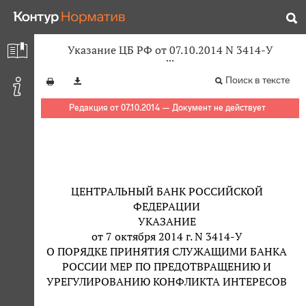
Указание ЦБ РФ от 07.10.2014 N 3414-У
Поиск в тексте
Редакция от 07.10.2014 — Документ не действует
ЦЕНТРАЛЬНЫЙ БАНК РОССИЙСКОЙ
ФЕДЕРАЦИИ
УКАЗАНИЕ
от 7 октября 2014 г. N 3414-У
О ПОРЯДКЕ ПРИНЯТИЯ СЛУЖАЩИМИ БАНКА
РОССИИ МЕР ПО ПРЕДОТВРАЩЕНИЮ И
УРЕГУЛИРОВАНИЮ КОНФЛИКТА ИНТЕРЕСОВ