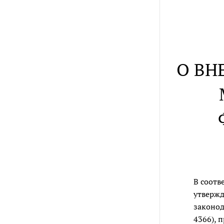
О ВН
В соотв
утвержд
законода
4366), 