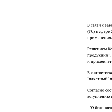
В связи с з
(ТС) в сфер
применения.
Решением Ко
продукции", 
и применяетс
В соответст
"пакетный" 
Согласно со
вступлению в
- "О безопас