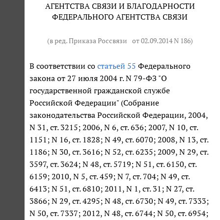
АГЕНТСТВА СВЯЗИ И БЛАГОДАРНОСТИ
ФЕДЕРАЛЬНОГО АГЕНТСТВА СВЯЗИ
(в ред. Приказа Россвязи
от 02.09.2014 N 186
)
В соответствии со
статьей 55
Федерального
закона от 27 июля 2004 г. N 79-ФЗ "О
государственной гражданской службе
Российской Федерации" (Собрание
законодательства Российской Федерации, 2004,
N 31, ст. 3215; 2006, N 6, ст. 636; 2007, N 10, ст.
1151; N 16, ст. 1828; N 49, ст. 6070; 2008, N 13, ст.
1186; N 30, ст. 3616; N 52, ст. 6235; 2009, N 29, ст.
3597, ст. 3624; N 48, ст. 5719; N 51, ст. 6150, ст.
6159; 2010, N 5, ст. 459; N 7, ст. 704; N 49, ст.
6413; N 51, ст. 6810; 2011, N 1, ст. 31; N 27, ст.
3866; N 29, ст. 4295; N 48, ст. 6730; N 49, ст. 7333;
N 50, ст. 7337; 2012, N 48, ст. 6744; N 50, ст. 6954;