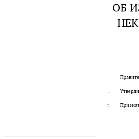
ОБ 
НЕК
Правите
Утверди
1.
Признат
2.