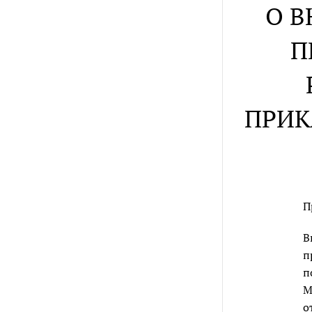
О В
П
ПРИК
П
В
п
п
М
о