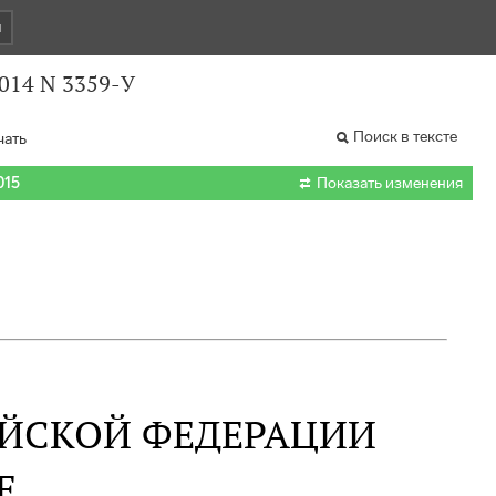
и
2014 N 3359-У
Поиск в тексте
чать

015
Показать изменения
ИЙСКОЙ ФЕДЕРАЦИИ
Е