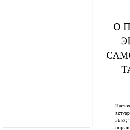
О 
Э
САМ
Т
Насто
актуар
5632;
поряд